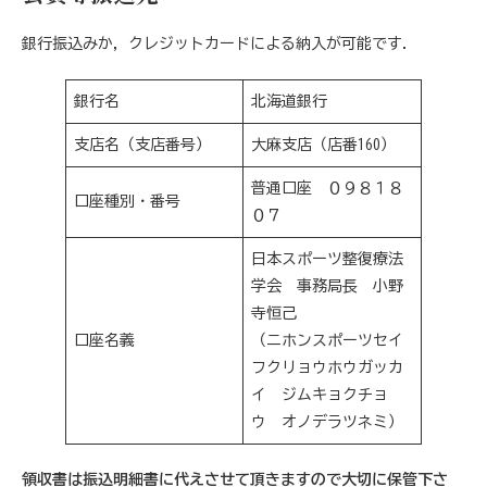
銀行振込みか，クレジットカードによる納入が可能です．
銀行名
北海道銀行
支店名（支店番号）
大麻支店（店番160）
普通口座 ０９８１８
口座種別・番号
０７
日本スポーツ整復療法
学会 事務局長 小野
寺恒己
口座名義
（ニホンスポーツセイ
フクリョウホウガッカ
イ ジムキョクチョ
ウ オノデラツネミ）
領収書は振込明細書に代えさせて頂きますので大切に保管下さ