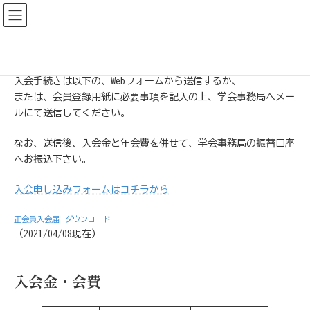
コ
ナ
日本スポーツ整復療法学会
ン
ビ
テ
ゲ
トップページ
入会手続き
ン
ー
ツ
シ
入会手続きは以下の、Webフォームから送信するか、
へ
ョ
または、会員登録用紙に必要事項を記入の上、学会事務局へメー
ス
ン
ルにて送信してください。
キ
に
なお、送信後、入会金と年会費を併せて、学会事務局の振替口座
ッ
移
へお振込下さい。
プ
動
入会申し込みフォームはコチラから
正会員入会届
ダウンロード
（2021/04/08現在）
入会金・会費