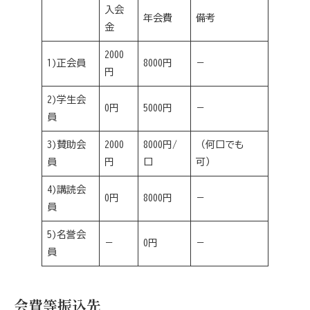
入会
年会費
備考
金
2000
1)正会員
8000円
－
円
2)学生会
0円
5000円
－
員
3)賛助会
2000
8000円/
（何口でも
員
円
口
可）
4)講読会
0円
8000円
－
員
5)名誉会
－
0円
－
員
会費等振込先