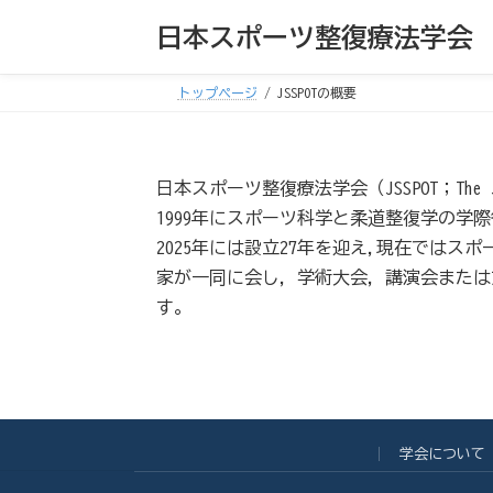
コ
ナ
日本スポーツ整復療法学会
ン
ビ
テ
ゲ
トップページ
JSSPOTの概要
ン
ー
ツ
シ
へ
ョ
日本スポーツ整復療法学会（JSSPOT；The Japanese
ス
ン
1999年にスポーツ科学と柔道整復学の学
キ
に
2025年には設立27年を迎え,現在では
ッ
移
家が一同に会し，学術大会，講演会または
プ
動
す。
学会について