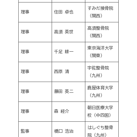
すみだ接骨院
理事
住田 卓也
（関西）
高須整骨院
理事
高須 英世
（関西）
東京海洋大学
理事
千足 耕一
（関東）
宇佐整骨院
理事
西原 清
（九州）
鹿屋体育大学
理事
藤田 英二
（九州）
朝日医療大学
理事
森 経介
校（中四国）
はしぐち整骨
監事
橋口 浩治
院（九州）