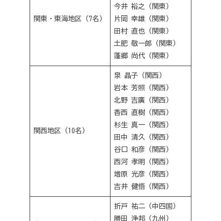
今井 裕之（関東）
関東・東海地区（7名）
片岡 幸雄（関東）
田村 直也（関東）
土肥 敬一郎（関東）
蓬郷 尚代（関東）
泉 晶子（関西）
岩本 芳照（関西）
北野 吉廣（関西）
香西 直樹（関西）
杉生 真一（関西）
関西地区（10名）
田中 清久（関西）
谷口 和彦（関西）
西河 孝明（関西）
増原 光彦（関西）
吉井 健悟（関西）
折戸 祐二（中四国）
勝田 浄邦（九州）