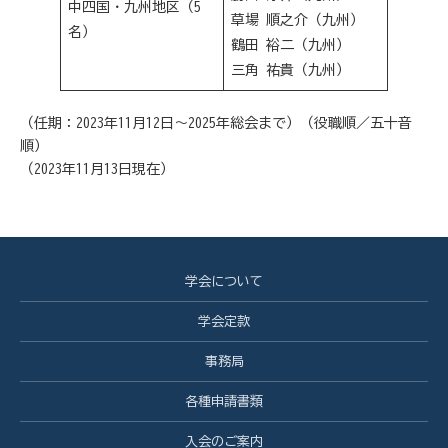
中四国・九州地区（5
草場 順之介（九州）
名）
鶴田 裕二（九州）
三角 祐貴（九州）
（任期：2023年11月12日～2025年総会まで）（役職順／五十音
順）
（2023年11月13日現在）
学会について
学会定款
事務局
各種申請書類
入会のご案内