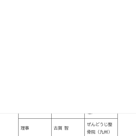
中央医療健康
理事
大木 琢也
大学校（関
東）
帝京科学大学
理事
小黒 正幸
（関東）
日本大学（関
理事
菊地 俊紀
東）
帝京科学大学
理事
行田 直人
（関東）
南校前長井草
理事
草野 久一
野接骨院（東
北）
ぜんどうじ整
理事
古賀 智
骨院（九州）