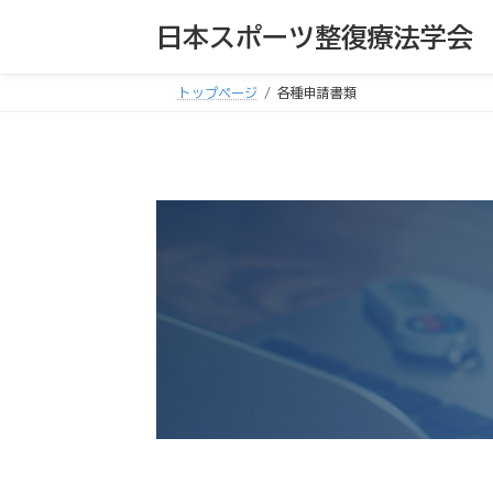
コ
ナ
日本スポーツ整復療法学会
ン
ビ
テ
ゲ
トップページ
各種申請書類
ン
ー
ツ
シ
へ
ョ
ス
ン
キ
に
ッ
移
プ
動