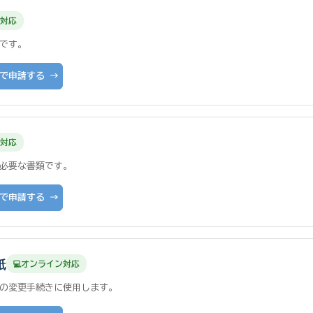
対応
です。
で申請する →
対応
必要な書類です。
で申請する →
紙
オンライン対応
の変更手続きに使用します。