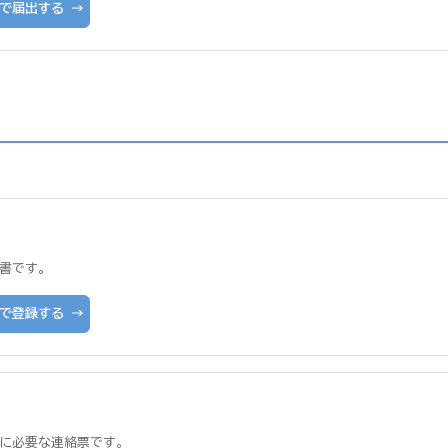
で届出する →
書です。
で登録する →
に必要な連絡票です。