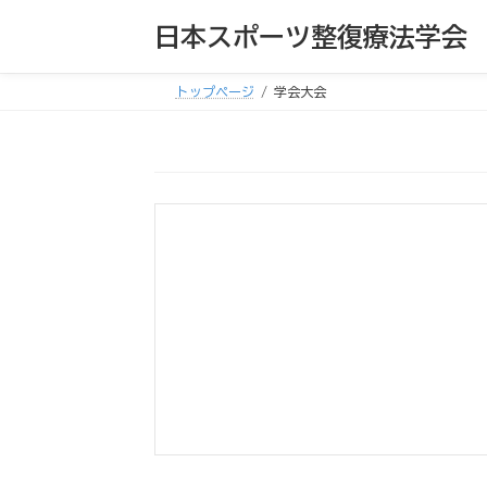
コ
ナ
日本スポーツ整復療法学会
ン
ビ
テ
ゲ
トップページ
学会大会
ン
ー
ツ
シ
へ
ョ
ス
ン
キ
に
ッ
移
プ
動